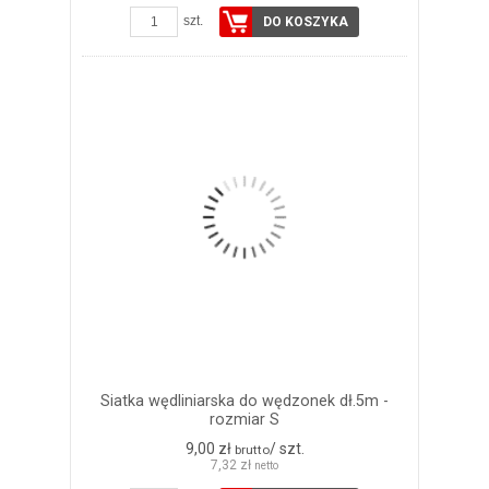
szt.
DO KOSZYKA
Siatka wędliniarska do wędzonek dł.5m -
rozmiar S
9,00 zł
/ szt.
brutto
7,32 zł
netto