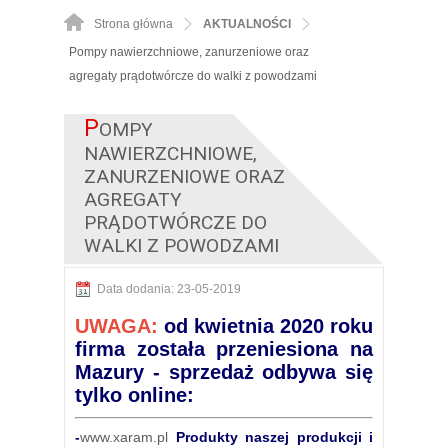
Strona główna
AKTUALNOŚCI
Pompy nawierzchniowe, zanurzeniowe oraz
agregaty prądotwórcze do walki z powodzami
P
OMPY
NAWIERZCHNIOWE,
ZANURZENIOWE ORAZ
AGREGATY
PRĄDOTWÓRCZE DO
WALKI Z POWODZAMI
Data dodania: 23-05-2019
UWAGA:
od kwietnia 2020 roku
firma została przeniesiona na
Mazury - sprzedaż odbywa się
tylko online:
-
www.xaram.pl
Produkty naszej produkcji i