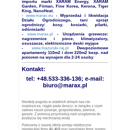
importu marki XARAM Energy, XARAM
Garden, Firman, Fine Korea, Kerona, Tiger
King, NanoHeat
,
-
www.marax.eu
- Wyprzedaż i likwidacja
Działu Ogrodniczego, tani sprzęt
ogrodniczy: kosy. kosiarki, pilarki,
odśnieżarki
-
www.marax.pl
- Urządzenia grzewcze:
nagrzewnice i piece, klimatyzatory,
osuszacze, elektroniczne deski myjące
-
www.mazurski-raj.pl
Dwupoziomowe
apartamenty 110m2 i dom 220m2 bezp. nad
jeziorem na wynajem dla 2-24 osoby
Kontakt:
tel: +48.533-336-136; e-mail:
biuro@marax.pl
Niestety pogoda w ostatnich dniach nas nie
rozpieszcza, ciągle pada deszcz, w związku z czym
zalewa nasze posesje, gospodarstwa, piwnice,
garaże. Z pomocą przychodzą nam urządzenia do
pozbycia się niechcianej wody.
Polecamy z naszej oferty pompy elektryczne
niemieckiej firmy
AL-KO
oraz japońskiej firmy, pompy