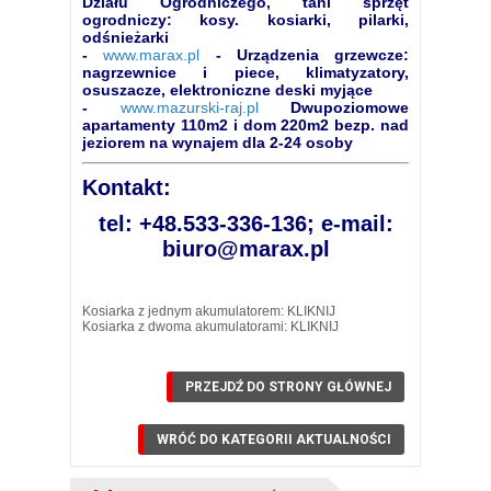
Działu Ogrodniczego, tani sprzęt
ogrodniczy: kosy. kosiarki, pilarki,
odśnieżarki
-
www.marax.pl
- Urządzenia grzewcze:
nagrzewnice i piece, klimatyzatory,
osuszacze, elektroniczne deski myjące
-
www.mazurski-raj.pl
Dwupoziomowe
apartamenty 110m2 i dom 220m2 bezp. nad
jeziorem na wynajem dla 2-24 osoby
Kontakt:
tel: +48.533-336-136; e-mail:
biuro@marax.pl
Kosiarka z jednym akumulatorem:
KLIKNIJ
Kosiarka z dwoma akumulatorami:
KLIKNIJ
PRZEJDŹ DO STRONY GŁÓWNEJ
WRÓĆ DO KATEGORII
AKTUALNOŚCI