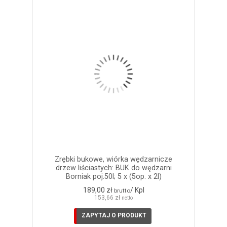
Zrębki bukowe, wiórka wędzarnicze
drzew liściastych: BUK do wędzarni
Borniak poj.50l; 5 x (5op. x 2l)
189,00 zł
/ Kpl
brutto
153,66 zł
netto
ZAPYTAJ O PRODUKT