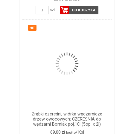
szt.
DO KOSZYKA
HIT
Zrębki czereśni, wiórka wędzarnicze
drzew owocowych: CZEREŚNIA do
wędzarni Borniak poj.10l (5op. x 2l)
69,00 zł
/ Kpl
brutto