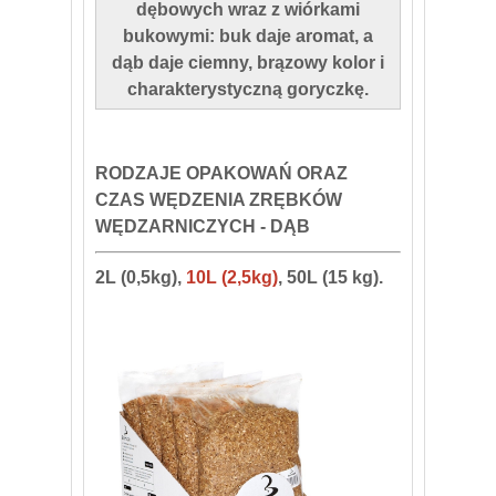
dębowych wraz z wiórkami
bukowymi: buk daje aromat, a
dąb daje ciemny, brązowy kolor i
charakterystyczną goryczkę.
RODZAJE OPAKOWAŃ ORAZ
CZAS WĘDZENIA ZRĘBKÓW
WĘDZARNICZYCH - DĄB
2L (0,5kg),
10L (2,5kg)
, 50L (15 kg).