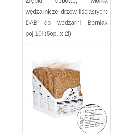
Zrębki dębowe, wiórka
wędzarnicze drzew liściastych:
DĄB do wędzarni Borniak
poj.10l (5op. x 2l)