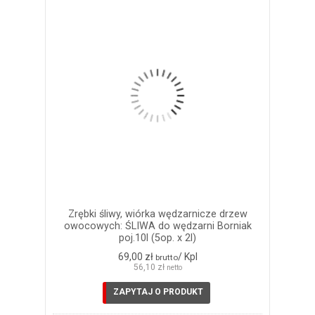
Zrębki śliwy, wiórka wędzarnicze drzew
owocowych: ŚLIWA do wędzarni Borniak
poj.10l (5op. x 2l)
69,00 zł
/ Kpl
brutto
56,10 zł
netto
ZAPYTAJ O PRODUKT