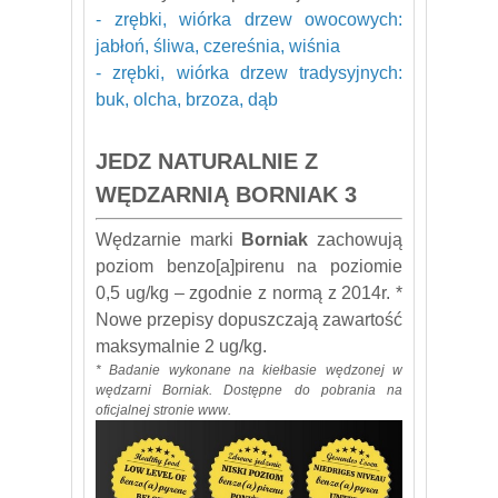
- zrębki, wiórka drzew owocowych:
jabłoń, śliwa, czereśnia, wiśnia
- zrębki, wiórka drzew tradysyjnych:
buk, olcha, brzoza, dąb
JEDZ NATURALNIE Z
WĘDZARNIĄ BORNIAK 3
Wędzarnie marki
Borniak
zachowują
poziom benzo[a]pirenu na poziomie
0,5 ug/kg – zgodnie z normą z 2014r. *
Nowe przepisy dopuszczają zawartość
maksymalnie 2 ug/kg.
* Badanie wykonane na kiełbasie wędzonej w
wędzarni Borniak. Dostępne do pobrania na
oficjalnej stronie www
.