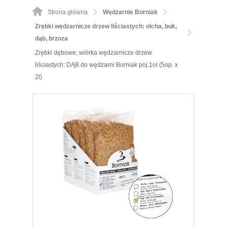
Strona główna
Wędzarnie Borniak
Zrębki wędzarnicze drzew liściastych: olcha, buk,
dąb, brzoza
Zrębki dębowe, wiórka wędzarnicze drzew
liściastych: DĄB do wędzarni Borniak poj.1ol (5op. x
2l)