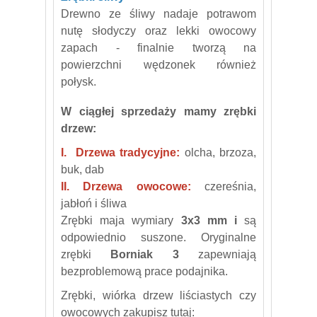
Drewno ze śliwy nadaje potrawom
nutę słodyczy oraz lekki owocowy
zapach - finalnie tworzą na
powierzchni wędzonek również
połysk.
W ciągłej sprzedaży mamy zrębki
drzew:
I. Drzewa tradycyjne:
olcha, brzoza,
buk, dab
II. Drzewa owocowe:
czereśnia,
jabłoń i śliwa
Zrębki maja wymiary
3x3 mm i
są
odpowiednio suszone. Oryginalne
zrębki
Borniak 3
zapewniają
bezproblemową prace podajnika.
Zrębki, wiórka drzew liściastych czy
owocowych zakupisz tutaj: