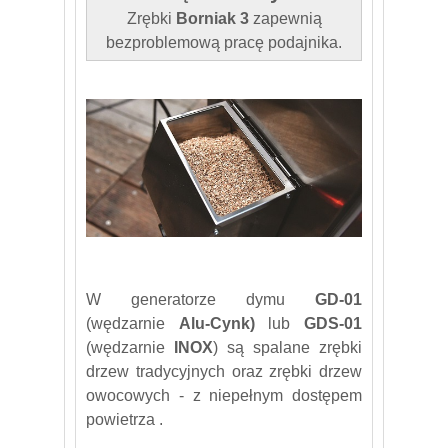
Zrębki
Borniak 3
zapewnią
bezproblemową pracę podajnika.
W generatorze dymu
GD-01
(wędzarnie
Alu-Cynk)
lub
GDS-01
(wędzarnie
INOX
) są spalane zrębki
drzew tradycyjnych oraz zrębki drzew
owocowych - z niepełnym dostępem
powietrza .