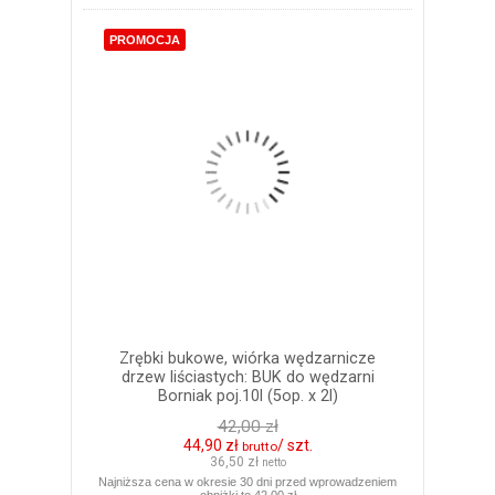
PROMOCJA
Zrębki bukowe, wiórka wędzarnicze
drzew liściastych: BUK do wędzarni
Borniak poj.10l (5op. x 2l)
42,00 zł
44,90 zł
/ szt.
brutto
36,50 zł
netto
Najniższa cena w okresie 30 dni przed wprowadzeniem
obniżki to 42,00 zł