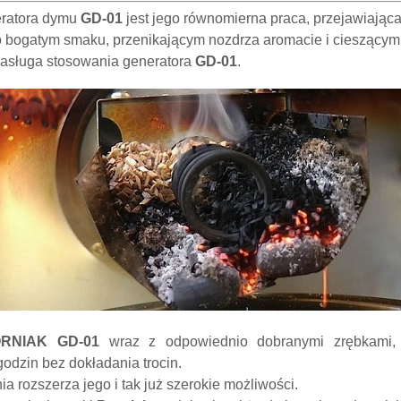
eratora dymu
GD-01
jest jego równomierna praca, przejawiając
 o bogatym smaku, przenikającym nozdrza aromacie i cieszącym 
zasługa stosowania generatora
GD-01
.
RNIAK GD-01
wraz z odpowiednio dobranymi zrębkami, 
odzin bez dokładania trocin.
a rozszerza jego i tak już szerokie możliwości.