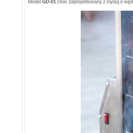
Model
GD-01
choć zaprojektowany z myślą o węd