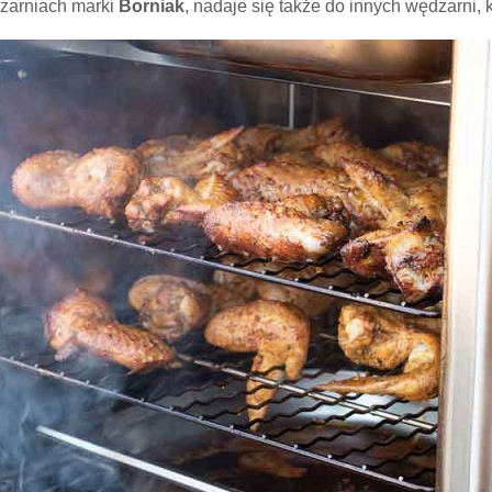
zarniach marki
Borniak
, nadaje się także do innych wędzarni