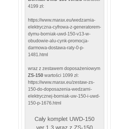
4199 zł:
https://www.marax.eu/wedzarnia-
elektryczna-cyfrowa-z-generatorem-
dymu-borniak-uwd-150-v13-w-
obudowie-alu-cynk-promocja-
darmowa-dostawa-raty-0-p-
1481.html
wraz z zestawem doposażeniowym
ZS-150
wartości 1099 zł:
https://www.marax.eu/zestaw-zs-
150-do-doposazenia-wedzarni-
elektrycznej-borniak-uw-150-i-uwd-
150-p-1676.html
Cały komplet UWD-150
ver.1.3 wraz z ZS-150