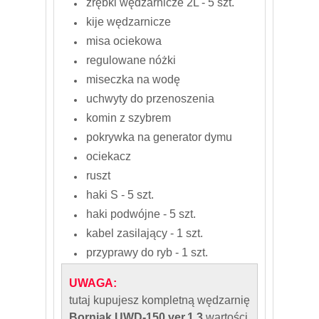
zrębki wędzarnicze 2L - 5 szt.
kije wędzarnicze
misa ociekowa
regulowane nóżki
miseczka na wodę
uchwyty do przenoszenia
komin z szybrem
pokrywka na generator dymu
ociekacz
ruszt
haki S - 5 szt.
haki podwójne - 5 szt.
kabel zasilający - 1 szt.
przyprawy do ryb - 1 szt.
UWAGA:
tutaj kupujesz kompletną wędzarnię
Borniak UWD-150 ver.1.3
wartości