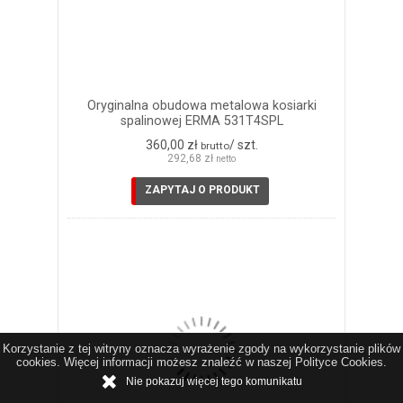
Oryginalna obudowa metalowa kosiarki
spalinowej ERMA 531T4SPL
360,00 zł
/ szt.
brutto
292,68 zł
netto
ZAPYTAJ O PRODUKT
Korzystanie z tej witryny oznacza wyrażenie zgody na wykorzystanie plików
cookies. Więcej informacji możesz znaleźć w naszej Polityce Cookies.
Nie pokazuj więcej tego komunikatu