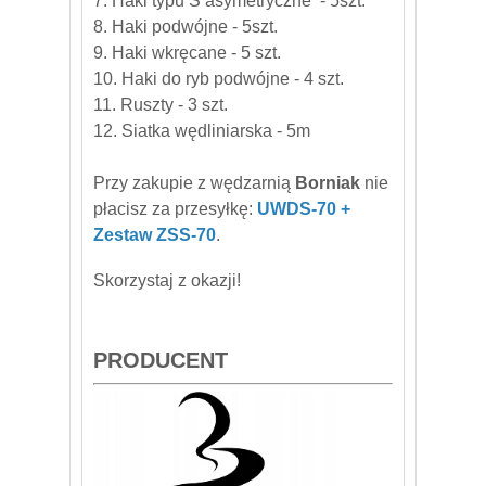
7. Haki typu S asymetryczne - 5szt.
8. Haki podwójne - 5szt.
9. Haki wkręcane - 5 szt.
10. Haki do ryb podwójne - 4 szt.
11. Ruszty - 3 szt.
12. Siatka wędliniarska - 5m
Przy zakupie z wędzarni
ą
Borniak
nie
płacisz za przesyłkę:
UWDS-70 +
Zestaw ZSS-70
.
Skorzystaj z okazji!
PRODUCENT