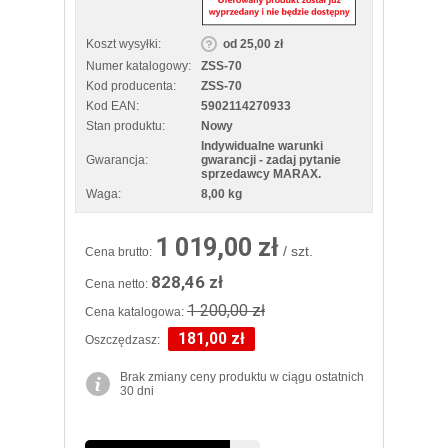
Koszt wysyłki:
od 25,00 zł
Numer katalogowy:
ZSS-70
Kod producenta:
ZSS-70
Kod EAN:
5902114270933
Stan produktu:
Nowy
Indywidualne warunki
Gwarancja:
gwarancji - zadaj pytanie
sprzedawcy MARAX.
Waga:
8,00 kg
1 019,00 zł
/ szt.
Cena brutto:
828,46 zł
Cena netto:
1 200,00 zł
Cena katalogowa:
181,00 zł
Oszczędzasz:
Brak zmiany ceny produktu w ciągu ostatnich
30 dni