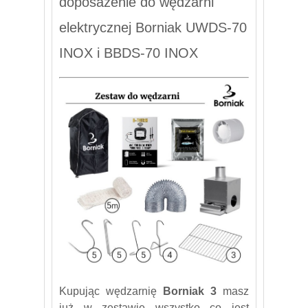
doposażenie do wędzarni
elektrycznej Borniak UWDS-70
INOX i BBDS-70 INOX
Kupując wędzarnię
Borniak 3
masz
już w zestawie wszystko co jest