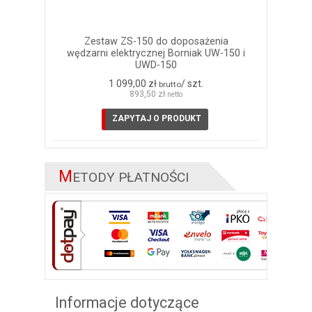
Zestaw ZS-150 do doposażenia
wędzarni elektrycznej Borniak UW-150 i
UWD-150
1 099,00 zł
/ szt.
brutto
893,50 zł
netto
ZAPYTAJ O PRODUKT
M
ETODY PŁATNOŚCI
Informacje dotyczące